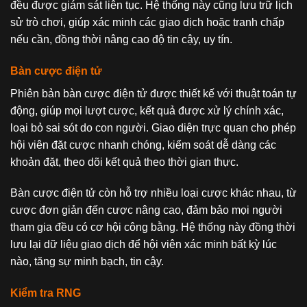
đều được giám sát liên tục. Hệ thống này cũng lưu trữ lịch
sử trò chơi, giúp xác minh các giao dịch hoặc tranh chấp
nếu cần, đồng thời nâng cao độ tin cậy, uy tín.
Bàn cược điện tử
Phiên bản bàn cược điện tử được thiết kế với thuật toán tự
động, giúp mọi lượt cược, kết quả được xử lý chính xác,
loại bỏ sai sót do con người. Giao diện trực quan cho phép
hội viên đặt cược nhanh chóng, kiểm soát dễ dàng các
khoản đặt, theo dõi kết quả theo thời gian thực.
Bàn cược điện tử còn hỗ trợ nhiều loại cược khác nhau, từ
cược đơn giản đến cược nâng cao, đảm bảo mọi người
tham gia đều có cơ hội công bằng. Hệ thống này đồng thời
lưu lại dữ liệu giao dịch để hội viên xác minh bất kỳ lúc
nào, tăng sự minh bạch, tin cậy.
Kiểm tra RNG