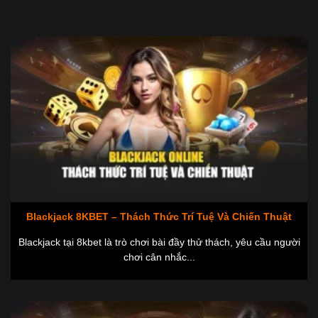
Blackjack 8KBET – Thách Thức Trí Tuệ Và Chiến Thuật
Blackjack tại 8kbet là trò chơi bài đầy thử thách, yêu cầu người
chơi cân nhắc...