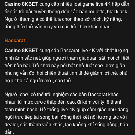
Casino 8KBET
cung cấp nhiều loại game live 4K hấp dẫn,
từ các trò bài truyền thống đến các bàn roulette, blackjack.
Người tham gia có thể lựa chọn theo sở thích, kỹ năng,
đồng thời thử vận may với các trò chơi khác nhau.
Baccarat
Casino 8KBET
cung cấp Baccarat live 4K với chất lượng
hình ảnh sắc nét, giúp người tham gia quan sát mọi chi tiết
trên bàn bài. Trò chơi này nổi bật nhờ luật chơi đơn giản
nhưng vẫn đòi hỏi chiến thuật tinh tế để giành lợi thế, phù
hợp cho cả người mới, cao thủ.
Người chơi có thể trải nghiệm các bàn Baccarat khác
nhau, từ mức cược thấp đến cao, đi kèm với tỷ lệ thanh
toán minh bạch. Hệ thống live 4K giúp cảm giác như đang
ngồi trực tiếp tại sòng bài, đồng thời kết nối tương tác với
dealer, các thành viên khác, tạo không khí sống động, hấp
dẫn.