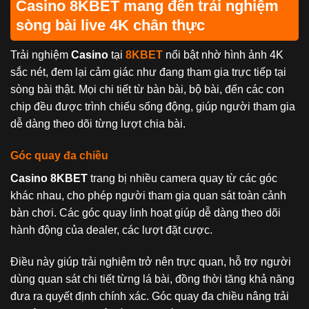
Casino 8KBET mang đến trải nghiệm
sòng bài live 4K chân thực
Trải nghiệm
Casino
tại
8KBET
nổi bật nhờ hình ảnh 4K
sắc nét, đem lại cảm giác như đang tham gia trực tiếp tại
sòng bài thật. Mọi chi tiết từ bàn bài, bộ bài, đến các con
chip đều được trình chiếu sống động, giúp người tham gia
dễ dàng theo dõi từng lượt chia bài.
Góc quay đa chiều
Casino 8KBET
trang bị nhiều camera quay từ các góc
khác nhau, cho phép người tham gia quan sát toàn cảnh
bàn chơi. Các góc quay linh hoạt giúp dễ dàng theo dõi
hành động của dealer, các lượt đặt cược.
Điều này giúp trải nghiệm trở nên trực quan, hỗ trợ người
dùng quan sát chi tiết từng lá bài, đồng thời tăng khả năng
đưa ra quyết định chính xác. Góc quay đa chiều nâng trải