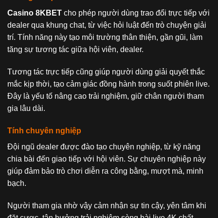
Casino 8KBET
cho phép người dùng trao đổi trực tiếp với
dealer qua khung chat, từ việc hỏi luật đến trò chuyện giải
trí. Tính năng này tạo môi trường thân thiện, gần gũi, làm
tăng sự tương tác giữa hội viên, dealer.
Tương tác trực tiếp cũng giúp người dùng giải quyết thắc
mắc kịp thời, tạo cảm giác đồng hành trong suốt phiên live.
Đây là yếu tố nâng cao trải nghiệm, giữ chân người tham
gia lâu dài.
Tính chuyên nghiệp
Đội ngũ dealer được đào tạo chuyên nghiệp, từ kỹ năng
chia bài đến giao tiếp với hội viên. Sự chuyên nghiệp này
giúp đảm bảo trò chơi diễn ra công bằng, mượt mà, minh
bạch.
Người tham gia nhờ vậy cảm nhận sự tin cậy, yên tâm khi
đặt cược, tận hưởng trải nghiệm sòng bài live 4K chất