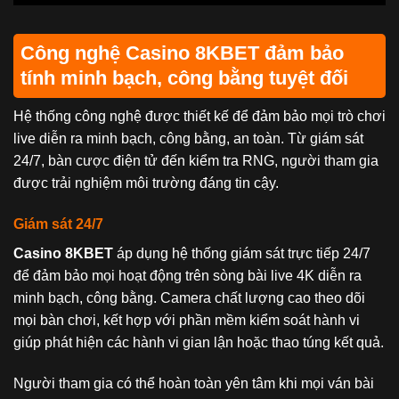
Công nghệ Casino 8KBET đảm bảo
tính minh bạch, công bằng tuyệt đối
Hệ thống công nghệ được thiết kế để đảm bảo mọi trò chơi
live diễn ra minh bạch, công bằng, an toàn. Từ giám sát
24/7, bàn cược điện tử đến kiểm tra RNG, người tham gia
được trải nghiệm môi trường đáng tin cậy.
Giám sát 24/7
Casino 8KBET
áp dụng hệ thống giám sát trực tiếp 24/7
để đảm bảo mọi hoạt động trên sòng bài live 4K diễn ra
minh bạch, công bằng. Camera chất lượng cao theo dõi
mọi bàn chơi, kết hợp với phần mềm kiểm soát hành vi
giúp phát hiện các hành vi gian lận hoặc thao túng kết quả.
Người tham gia có thể hoàn toàn yên tâm khi mọi ván bài