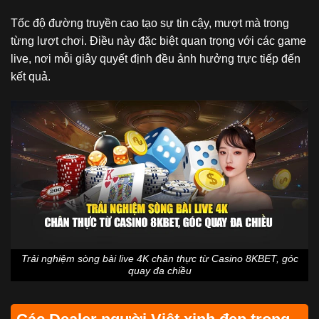
Tốc độ đường truyền cao tạo sự tin cậy, mượt mà trong
từng lượt chơi. Điều này đặc biệt quan trọng với các game
live, nơi mỗi giây quyết định đều ảnh hưởng trực tiếp đến
kết quả.
Trải nghiệm sòng bài live 4K chân thực từ Casino 8KBET, góc
quay đa chiều