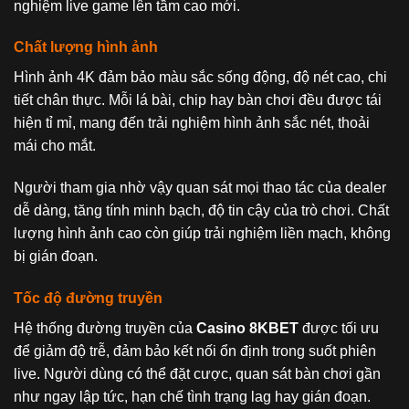
nghiệm live game lên tầm cao mới.
Chất lượng hình ảnh
Hình ảnh 4K đảm bảo màu sắc sống động, độ nét cao, chi
tiết chân thực. Mỗi lá bài, chip hay bàn chơi đều được tái
hiện tỉ mỉ, mang đến trải nghiệm hình ảnh sắc nét, thoải
mái cho mắt.
Người tham gia nhờ vậy quan sát mọi thao tác của dealer
dễ dàng, tăng tính minh bạch, độ tin cậy của trò chơi. Chất
lượng hình ảnh cao còn giúp trải nghiệm liền mạch, không
bị gián đoạn.
Tốc độ đường truyền
Hệ thống đường truyền của
Casino 8KBET
được tối ưu
để giảm độ trễ, đảm bảo kết nối ổn định trong suốt phiên
live. Người dùng có thể đặt cược, quan sát bàn chơi gần
như ngay lập tức, hạn chế tình trạng lag hay gián đoạn.