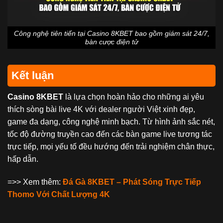
Công nghệ tiên tiến tại Casino 8KBET bao gồm giám sát 24/7,
bàn cược điện tử
Kết luận
Casino 8KBET
là lựa chọn hoàn hảo cho những ai yêu
thích sòng bài live 4K với dealer người Việt xinh đẹp,
game đa dạng, công nghệ minh bạch. Từ hình ảnh sắc nét,
tốc độ đường truyền cao đến các bàn game live tương tác
trực tiếp, mọi yếu tố đều hướng đến trải nghiệm chân thực,
hấp dẫn.
=>> Xem thêm:
Đá Gà 8KBET – Phát Sóng Trực Tiếp
Thomo Với Chất Lượng 4K