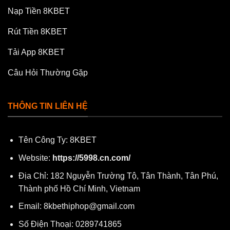
Nạp Tiền 8KBET
Rút Tiền 8KBET
Tải App 8KBET
Câu Hỏi Thường Gặp
THÔNG TIN LIÊN HỆ
Tên Công Ty: 8KBET
Website:
https://5998.cn.com/
Địa Chỉ: 182 Nguyễn Trường Tộ, Tân Thành, Tân Phú,
Thành phố Hồ Chí Minh, Vietnam
Email:
8kbethiphop@gmail.com
Số Điện Thoại: 0289741865