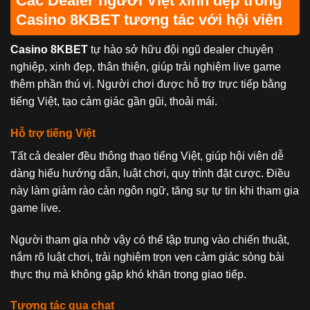
Các Dealer người Việt xinh đẹp trong
Casino 8KBET tương tác với hội viên
Casino 8KBET
tự hào sở hữu đội ngũ dealer chuyên
nghiệp, xinh đẹp, thân thiện, giúp trải nghiệm live game
thêm phần thú vị. Người chơi được hỗ trợ trực tiếp bằng
tiếng Việt, tạo cảm giác gần gũi, thoải mái.
Hỗ trợ tiếng Việt
Tất cả dealer đều thông thạo tiếng Việt, giúp hội viên dễ
dàng hiểu hướng dẫn, luật chơi, quy trình đặt cược. Điều
này làm giảm rào cản ngôn ngữ, tăng sự tự tin khi tham gia
game live.
Người tham gia nhờ vậy có thể tập trung vào chiến thuật,
nắm rõ luật chơi, trải nghiệm trọn vẹn cảm giác sòng bài
thực thụ mà không gặp khó khăn trong giao tiếp.
Tương tác qua chat