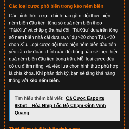
Các loại cược phổ biến trong kèo ném biên
Các hình thức cược chính bao gồm: đội thực hiện
ném biên đầu tiên, tổng số quả ném biên theo
“Tài/Xỉu” và chấp giữa hai đội. “Tài/Xỉu” dựa trên tổng
số ném biên nhà cái đưa ra, ví dụ >20 chọn Tài, <20
chọn Xỉu. Loại cược đội thực hiện ném biên đầu tiên
yêu cầu dự đoán chính xác đội bóng nào sẽ thực hiện
quả ném biên đầu tiên trong trận. Mỗi loại cược đều
có ưu điểm riêng, và việc lựa chọn hình thức phù hợp
là chìa khóa. Khi phân tích kỹ, bạn sẽ tăng khả năng
thắng với
kèo ném biên
.
Tìm hiểu thêm bài viết:
Cá Cược Esports
8kbet – Hòa Nhịp Tốc Độ Chạm Đỉnh Vinh
Quang