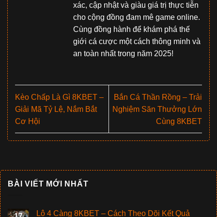
xác, cập nhật và giàu giá trị thực tiễn
cho cộng đồng đam mê game online.
Cùng đồng hành để khám phá thế
giới cá cược một cách thông minh và
an toàn nhất trong năm 2025!
Kèo Chấp Là Gì 8KBET –
Bắn Cá Thần Rồng – Trải
Giải Mã Tỷ Lệ, Nắm Bắt
Nghiệm Săn Thưởng Lớn
Cơ Hội
Cùng 8KBET
BÀI VIẾT MỚI NHẤT
Lô 4 Càng 8KBET – Cách Theo Dõi Kết Quả
17